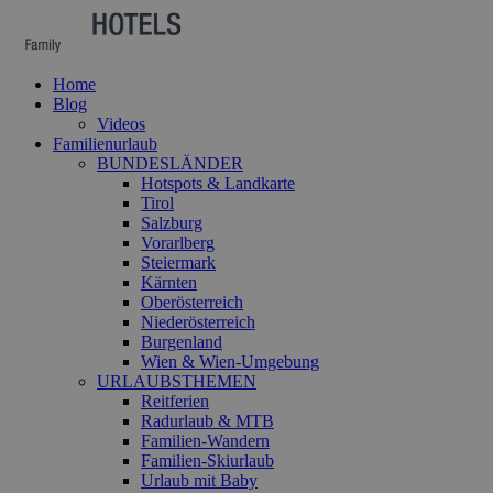
Home
Blog
Videos
Familienurlaub
BUNDESLÄNDER
Hotspots & Landkarte
Tirol
Salzburg
Vorarlberg
Steiermark
Kärnten
Oberösterreich
Niederösterreich
Burgenland
Wien & Wien-Umgebung
URLAUBSTHEMEN
Reitferien
Radurlaub & MTB
Familien-Wandern
Familien-Skiurlaub
Urlaub mit Baby