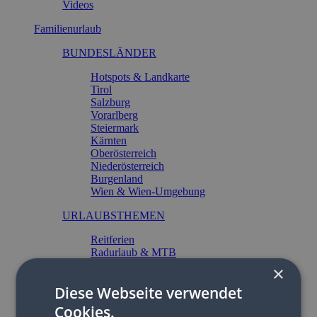
Videos
Familienurlaub
BUNDESLÄNDER
Hotspots & Landkarte
Tirol
Salzburg
Vorarlberg
Steiermark
Kärnten
Oberösterreich
Niederösterreich
Burgenland
Wien & Wien-Umgebung
URLAUBSTHEMEN
Reitferien
Radurlaub & MTB
Familien-Wandern
×
Familien-Skiurlaub
Diese Webseite verwendet
Urlaub mit Baby
Thermenurlaub
Cookies.
Familienurlaub am See