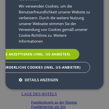
Family Wellness
Wir verwenden Cookies, um die
Urlaub mit Kinderbetreuung
Benutzerfreundlichkeit unserer Website zu
Urlaub mit Allergien
Urlaub mit Handicap
verbessern. Durch die weitere Nutzung
Urlaub am Bauernhof
unserer Webseite stimmen Sie der
Verwendung von Cookies gemäß unserer
Family-Hotels
Cookie-Richtlinie zu.
Weitere
ÜBERSICHT
Informationen
Tirol
Salzburg
ALLE AKZEPTIEREN (INKL. US-ANBIETER)
Vorarlberg
Steiermark
Kärnten
RFORDERLICHE COOKIES (INKL. US-ANBIETER)
Niederösterreich
Oberösterreich
Burgenland
DETAILS ANZEIGEN
Wien
MERKLISTE
LAGE DES HOTELS
Familienhotels an der Skipiste
Familienhotels am See