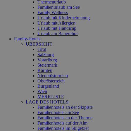
Thermenurlaub
Familienurlaub am See
Family Wellness
Urlaub mit Kinderbetreuung
Urlaub mit Allergien
Urlaub mit Handicap
Urlaub am Bauernhof
Family-Hotels
ÜBERSICHT
Tirol
Salzburg
Vorarlberg
Steiermark
Kärnten
Niederösterreich
Oberösterreich
Burgenland
Wien
MERKLISTE
LAGE DES HOTELS
Familienhotels an der Skipiste
Familienhotels am See
Familienhotels an der Therme
Familienhotels auf der Alm
Familienhotels im Skigebiet